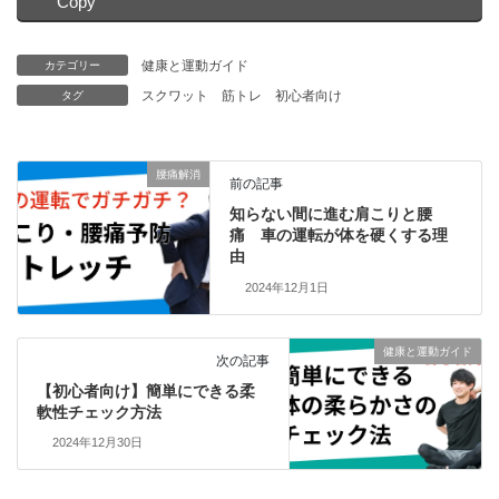
Copy
健康と運動ガイド
カテゴリー
スクワット
筋トレ
初心者向け
タグ
腰痛解消
前の記事
知らない間に進む肩こりと腰
痛 車の運転が体を硬くする理
由
2024年12月1日
健康と運動ガイド
次の記事
【初心者向け】簡単にできる柔
軟性チェック方法
2024年12月30日