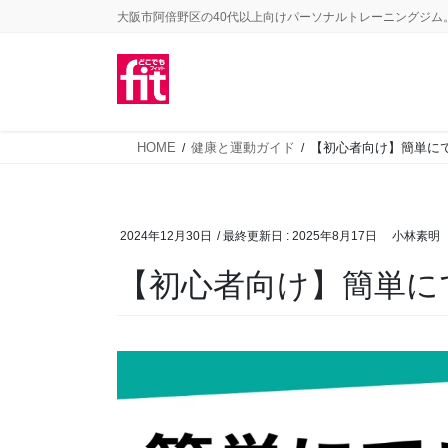
コ
ナ
大阪市阿倍野区の40代以上向けパーソナルトレーニングジム
ン
ビ
テ
ゲ
ン
ー
ツ
シ
HOME
健康と運動ガイド
【初心者向け】簡単に
に
ョ
移
ン
動
に
2024年12月30日
/ 最終更新日 :
2025年8月17日
小林素明
移
動
【初心者向け】簡単に