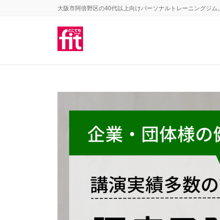
コ
ナ
大阪市阿倍野区の40代以上向けパーソナルトレーニングジム
ン
ビ
テ
ゲ
ン
ー
ツ
シ
に
ョ
移
ン
動
に
移
動