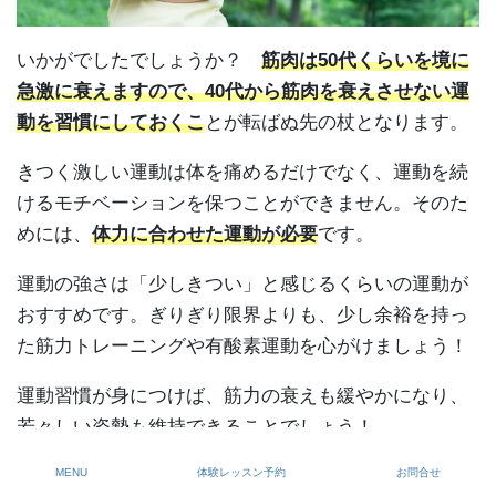
いかがでしたでしょうか？
筋肉は50代くらいを境に
急激に衰えますので、40代から筋肉を衰えさせない運
動を習慣にしておくこ
とが転ばぬ先の杖となります。
きつく激しい運動は体を痛めるだけでなく、運動を続
けるモチベーションを保つことができません。そのた
めには、
体力に合わせた運動が必要
です。
運動の強さは「少しきつい」と感じるくらいの運動が
おすすめです。ぎりぎり限界よりも、少し余裕を持っ
た筋力トレーニングや有酸素運動を心がけましょう！
運動習慣が身につけば、筋力の衰えも緩やかになり、
若々しい姿勢も維持できることでしょう！
MENU
体験レッスン予約
お問合せ