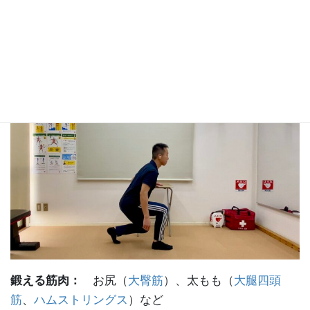
鍛える筋肉：
お尻（
大臀筋
）、太もも（
大腿四頭
筋
、
ハムストリングス
）など