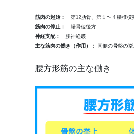
筋肉の起始：
第12肋骨、第１〜４腰椎横
筋肉の停止：
腸骨稜後方
神経支配：
腰神経叢
主な筋肉の働き（作用）：
同側の骨盤の挙
腰方形筋の主な働き