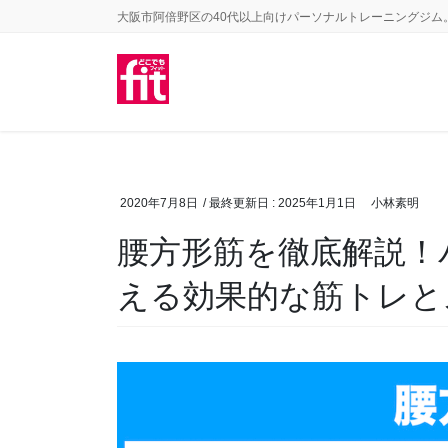
コ
ナ
大阪市阿倍野区の40代以上向けパーソナルトレーニングジム
ン
ビ
テ
ゲ
ン
ー
ツ
シ
に
ョ
移
ン
2020年7月8日
/ 最終更新日 :
2025年1月1日
小林素明
動
に
腰方形筋を徹底解説！
移
動
える効果的な筋トレと