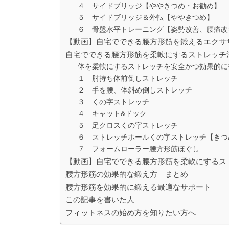
４ サイドブリッジ【ややきつめ・お勧め】
５ サイドブリッジ＆外転【ややきつめ】
６ 骨盤水平トレーニング【姿勢改善、腰痛改
【動画】自宅でできる腰方形筋を鍛えるエクサ
自宅でできる腰方形筋を柔軟にするストレッチ
体を柔軟にするストレッチを安全かつ効果的に
１ 肘持ち体前倒しストレッチ
２ 手を腰、体斜め倒しストレッチ
３ くの字ストレッチ
４ キャット&ドック
５ 足クロスくの字ストレッチ
６ ストレッチポールくの字ストレッチ【きつ
７ フォームローラー腰方形筋ほぐし
【動画】自宅でできる腰方形筋を柔軟にするス
腰方形筋の効果的な鍛え方 まとめ
腰方形筋を効果的に鍛える最適なサポート
この記事を書いた人
フィットネスの始め方を知りたい方へ