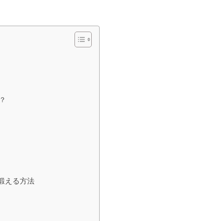
？
鍛える方法