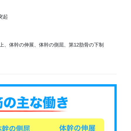
突起
上、体幹の伸展、体幹の側屈、第12肋骨の下制