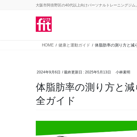
コ
ナ
大阪市阿倍野区の40代以上向けパーソナルトレーニングジム
ン
ビ
テ
ゲ
ン
ー
ツ
シ
HOME
健康と運動ガイド
体脂肪率の測り方と減
に
ョ
移
ン
動
に
2024年9月6日
/ 最終更新日 :
2025年5月13日
小林素明
移
動
体脂肪率の測り方と減
全ガイド