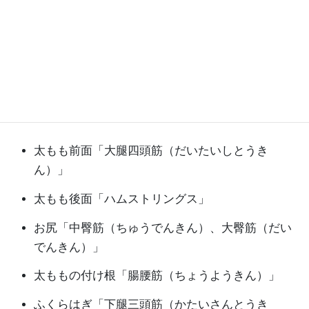
るとその低下がより顕著になります。
特に下半身の筋力の衰えは目立ち、年齢を重ねるほど
「歩くのが遅くなった」と感じやすくなるのです。
歩行に関わる筋肉は多くあります。代表的なものは次
の通りです。
太もも前面「大腿四頭筋（だいたいしとうき
ん）」
太もも後面「ハムストリングス」
お尻「中臀筋（ちゅうでんきん）、大臀筋（だい
でんきん）」
太ももの付け根「腸腰筋（ちょうようきん）」
ふくらはぎ「下腿三頭筋（かたいさんとうき