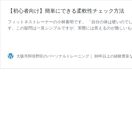
【初心者向け】簡単にできる柔軟性チェック方法
フィットネストレーナーの小林素明です。 「自分の体は硬いので
す。この疑問は一見シンプルですが、実際には答えるのが難しいも
【初
ごとに異なるからです。 例え …
続きを読む
心
者
向
大阪市阿倍野区のパーソナルトレーニング｜ 30年以上の経験豊
け】
簡
単
に
で
き
る
柔
軟
性
チ
ェ