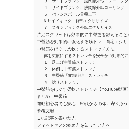
３ サイドプランク、股関節外転トレーニング
４ サイドプランク、股関節外転ローリング
５ バランスボール骨盤上下
6 サイドキック 臀部エクササイズ
７ スタンディング外転エクササイズ
片足スクワットは効果的に中臀筋を鍛えること
中臀筋を効果的に強化する筋トレ 自宅エクササイ
中臀筋をほぐし柔軟するストレッチ方法
体を柔軟にするストレッチを安全かつ効果的に
１ 足上げ中臀筋ストレッチ
２ 体倒し中臀筋ストレッチ
３ 中臀筋「前部線維」ストレッチ
４ 捻りストレッチ
中臀筋をほぐす柔軟ストレッチ【YouTube動画
まとめ 中臀筋
運動初心者でも安心 50代からの体に寄り添
参考文献
この記事を書いた人
フィットネスの始め方を知りたい方へ