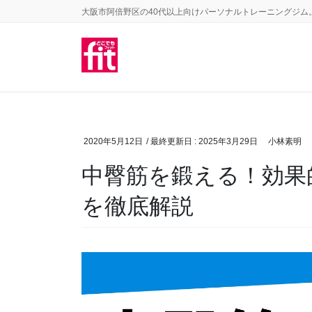
コ
ナ
大阪市阿倍野区の40代以上向けパーソナルトレーニングジム
ン
ビ
テ
ゲ
ン
ー
ツ
シ
に
ョ
移
ン
2020年5月12日
/ 最終更新日 :
2025年3月29日
小林素明
動
に
中臀筋を鍛える！効果
移
動
を徹底解説