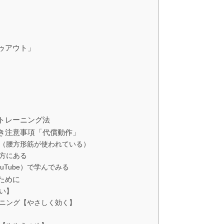
ゥアウト」
トレーニング法
き注意事項「代償動作」
（腰方形筋が使われている）
方にある
Tube）で学んでみる
ために
い】
ニング【やさしく効く】