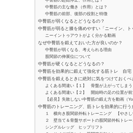
中臀筋の起始停止、作用とは？
中臀筋の主な働き（作用）とは？
中臀筋の前部、後部の役割と特徴
中臀筋が弱くなるとどうなるの？
中臀筋が弱ると膝を痛めやすい「ニーイン、ト
ニーイントゥアウトがよく分かる動画
なぜ中臀筋を鍛えておいた方が良いのか？
中臀筋が弱くなる、考えられる理由
股関節の伸展位について
中臀筋が硬くなるとどうなるの？
中臀筋を効果的に鍛えて強化する筋トレ 自宅
中臀筋を鍛えるときに絶対に気をつけておくべ
よくある間違い【１】 骨盤が上がってしまう
よくある間違い【２】 開始時の足の位置が前
【必見】失敗しない中臀筋の鍛え方を動画（You
中臀筋のトレーニング、筋トレを効果的に行う
１ 横向き股関節外転トレーニング 【やさし
２ 壁当て＆骨盤サポートの股関節外転トレー
シングルレッグ ヒップリフト