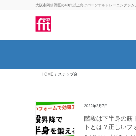
コ
ナ
大阪市阿倍野区の40代以上向けパーソナルトレーニングジム
ン
ビ
テ
ゲ
ン
ー
ツ
シ
に
ョ
移
ン
動
に
移
HOME
ステップ台
動
2022年2月7日
階段は下半身の筋
トとは？正しいフ