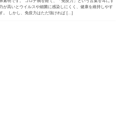
林素明です。 コロナ禍を経て、「免疫力」という言葉を耳にす
力が高いとウイルスや細菌に感染しにくく、健康を維持しやす
。 しかし、免疫力はただ強ければ […]