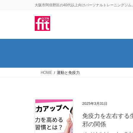
コ
ナ
大阪市阿倍野区の40代以上向けパーソナルトレーニングジム
ン
ビ
テ
ゲ
ン
ー
ツ
シ
に
ョ
移
ン
動
に
移
HOME
運動と免疫力
動
2025年3月31日
免疫力を左右する
邪の関係