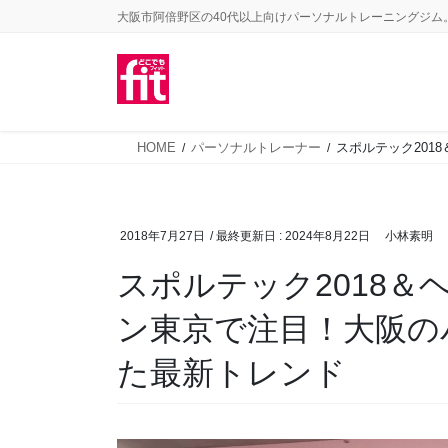
コ
ナ
大阪市阿倍野区の40代以上向けパーソナルトレーニングジム
ン
ビ
テ
ゲ
ン
ー
ツ
シ
HOME
パーソナルトレーナー
スポルテック20
に
ョ
移
ン
動
に
2018年7月27日
/ 最終更新日 :
2024年8月22日
小林素明
移
動
スポルテック2018＆
ン東京で注目！大阪の
た最新トレンド