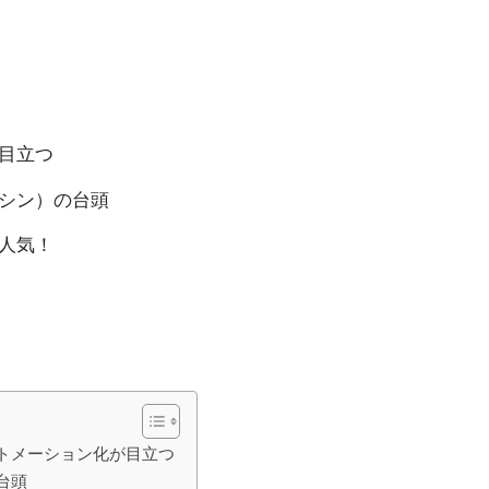
目立つ
シン）の台頭
人気！
トメーション化が目立つ
台頭