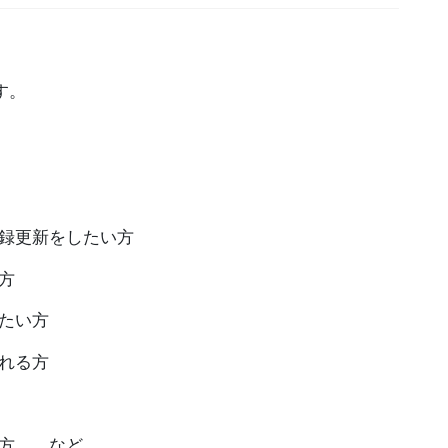
す。
録更新をしたい方
方
たい方
れる方
い方 など