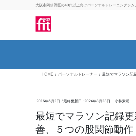
コ
ナ
大阪市阿倍野区の40代以上向けパーソナルトレーニングジム
ン
ビ
テ
ゲ
ン
ー
ツ
シ
に
ョ
移
ン
動
に
移
HOME
パーソナルトレーナー
最短でマラソン記
動
2016年6月2日
/ 最終更新日 :
2024年8月23日
小林素明
最短でマラソン記録更
善、５つの股関節動作